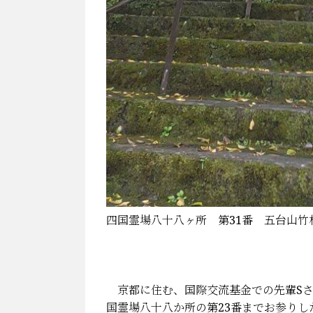
四国霊場八十八ヶ所 第31番 五台山竹林寺
京都に住む、国際交流基金での先輩Sさ
国霊場八十八か所の第23番までお参りし