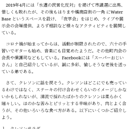
2019年4月には「水道の民営化反対」を掲げて市議選に出馬、
惜しくも敗れたが、その後もはりまや橋商店街の一角 にWater
Base というスペースを設け、「夜学会」をはじめ、ライブや展
示会の会場提供、よろず相談など様々なアクティビティを展開し
ている。
コロナ禍が始まってからは、活動が制限されたので、六十の手
習いでギターも始め、音楽にも目覚めたようだ。その他町内会の
会長や保護司などもしている。Facebookには「スーパーおじい
さん」と自己紹介しているが、誠に多彩、愉しそうな老後を送っ
ている弟である。
さて、クレソンに話を戻そう。クレソンはどこにでも売ってい
るわけではなく、ステーキの付け合わせくらいのイメージしかな
いかもしれないが、清流で採れたばかりのクレソンは柔らかく
瑞々しい。ほのかな苦みとピリッとする辛味があり、肉とよく合
うが、その他いろいろな食べ方がある。以下にいくつかご紹介し
よう。
１．クレソンサラダ