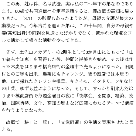
この男、姓は伴、名は武澄。実は私の二つ年下の弟なのであり
ます。60歳で共同通信社を定年退職すると、即故郷の高知に帰っ
てきた。「3.11」の影響もあったようだが、母親の介護が最大の
動機だった。今年古希を迎えた弟は、この十年間、自分の母親や
妻(高知出身)の両親を見送ったばかりでなく、置かれた環境をフ
ルに活かして様々な活動をやってきた。
先ず、土佐山アカデミーの2期生として3か月山にこもって「山
で暮らす知恵」を習得した後、仲間と炭焼きを始め、その後は作
った木炭をはりまや橋商店街の金曜市で売るようになった。旧鏡
村とのご縁も出来、農業にもチャレンジ。彼の露店では木炭の
他、山で採れたクレソンや椎茸、キクイモ、イタドリ、フキなど
の山菜、ゆずも並ぶようになった。そして、すっかり馴染んだは
りまや橋商店街で毎週金曜日の夜に「夜学会」を開き、経済、政
治、国際情勢、文化、高知の歴史など広範にわたるテーマで講演
を行うようになった。
故郷で「耕」と「読」、「文武両道」の生活を実現させたと言
える。