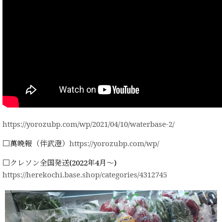
https://yorozubp.com/wp/2021/04/10/waterbase-2/
□萬晩報（伴武澄）
https://yorozubp.com/wp/
□クレソン全国発送(2022年4月～)
https://herekochi.base.shop/categories/4312745