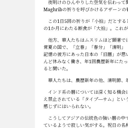
夜明けのひんやりした空気を伝わって聞
Maghribの祈りを呼びかけるアザー
この1日5回の祈りが「小拍」だとする
の1か月にわたる断食が「大拍」。これ
他方、華人たちはムスリムほど顕著では
常夏の国で、「立春」「春分」「清明」
記憶の彼方にあった日本の「旧暦」が思
んど休みなく働き、年1回農歴新年にた
ると聞いた。
華人たちは、農歴新年の他、清明節、
インド系の暦については深く知る機会は
え禁止されている「タイプ―サム」とい
感じずにはいられない。
こうしてアジアの伝統色の強い暦の中で
ているようで寂しい気がする。祝日の名