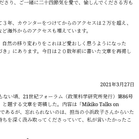
てくださり、ご一緒に二十四節気を愛で、愉しんでくださる方も
３年、カウンターをつけてからのアクセスは２万を超え、
など海外からのアクセスも増えています。
自然の移り変わりをこれほど愛おしく思うようになった
づき」にあります。今日は２０数年前に書いた文章を再掲し
2021年3月27日
ない頃、21世紀フォーラム（政策科学研究所発行）第86号
する文章を寄稿した。内容は「Mikiko Talks on
なものであるが、忘れられないのは、担当の小浜政子さんからいた
持ちを深く汲み取ってくださっていて、私が言いたかったこ