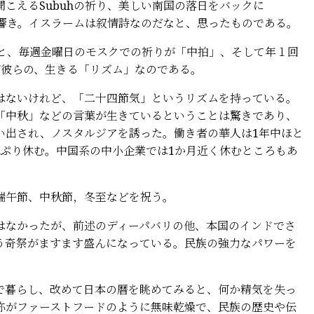
こえるSubuhの祈り、美しい南国の落日をバックに
ンの響き。イスラームは叙情詩なのだなと、思ったものである。
と、毎週金曜日のモスクでの祈りが「中拍」、そして年１回
が彼らの、生きる「リズム」なのである。
ないけれど、「二十四節気」というリズムを持っている。
「中秋」などの言葉が生きているということは驚きであり、
い出され、ノスタルジアを誘った。働き者の華人は1年中ほと
っぷり休む。中国系の中小企業では1か月近く休むところもあ
端午節、中秋節，冬至などを祝う。
なかったが、前述のディーパバリの他、本国のインドでさ
う奇祭がますます盛んになっている。民族の強力なパワーを
暮らし、改めて日本の暦を眺めてみると、何か精気を失っ
称がファーストフードのように無味乾燥で、民族の歴史や伝