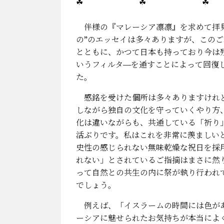
☘ ☘ ☘
伴様の『マレーシア凛凛』を求めて拝見
の”のエッセイは多々ありますが、この
とともに、かつて日本も持っており今は
いうフィルタ―を通すことによって回復
た。
感銘を受けた個所は多々ありますけれど
しながら独自の文化を守っていくやり方
化は違いながらも、共通している「祈り
活ぶりです。私はこれを非常に羨ましい
史性の感じられない無味乾燥な祝日を採
れない」とされているご指摘はまさに然
って自然との共生の内に祭が執り行われ
でしょう。
例えば、「イスラームの時間には色があ
ーシアに魅せられたお気持ちが本当によ