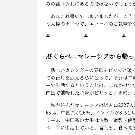
みの繰り返しにあるのではないでしょう
あれこれ書いてしまいましたが、こうし
う大枠のテーマで、エッセイのご執筆を
☘ ☘ 
暦くらべ―マレーシアから帰って
新しいカレンダーの表紙をビリっと破っ
ての正月を迎える私にとって、それは二
ーで生活するということは、忘れかけて
南国で弛緩した心身がピリッと引き締ま
私が住んだマレーシアは総人口2327
65％、中国系が26％、インド系が8％
ラーム、中国系の大半は仏教・道教・儒
ボーンに生活している。言葉も、食べ物