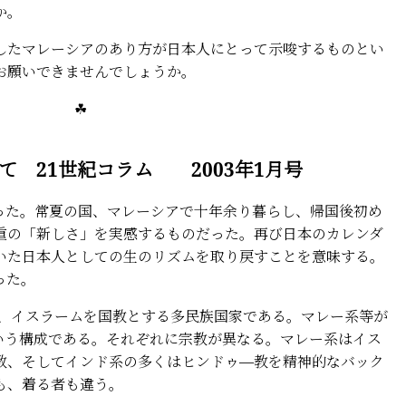
か。
たマレーシアのあり方が日本人にとって示唆するものとい
お願いできませんでしょうか。
☘ ☘
 21世紀コラム 2003年1月号
た。常夏の国、マレーシアで十年余り暮らし、帰国後初め
重の「新しさ」を実感するものだった。再び日本のカレンダ
いた日本人としての生のリズムを取り戻すことを意味する。
った。
人、イスラームを国教とする多民族国家である。マレー系等が
という構成である。それぞれに宗教が異なる。マレー系はイス
教、そしてインド系の多くはヒンドゥ―教を精神的なバック
も、着る者も違う。