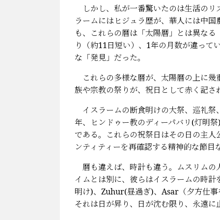
しかし、私が一番驚いたのは生活のリズ
ラームにはヒジュラ歴が、華人には中国
も、これらの暦は「太陽暦」とは異なる
り（約11日短い）、1年の月数が違って
な「発見」だった。
これらの多様な暦が、太陽暦の上に幾重
族や宗教の祭りが、祝日として赤く記さ
イスラームの断食明けの大祭、巡礼祭、
年、ヒンドゥー教のディーパバリ(灯明祭
である。これらの祝祭日はその日の主人
ンティティーを再確認する精神的な節目
暦も違えば、時計も違う。ムスリムの人
イムとは別に、彼らはイスラームの時計を
明け)、Zuhur(昼過ぎ)、Asar（夕方仕
それは日が昇り、日が沈む限り、永遠に