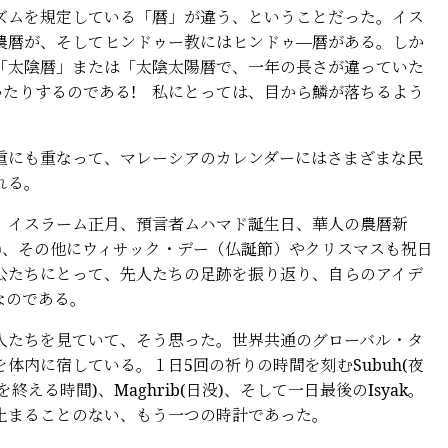
ムを規定している「暦」が違う、ということだった。イス
農暦が、そしてヒンドゥー教にはヒンドゥ―暦がある。しか
「太陰暦」または「太陰太陽暦で、一年の長さが違っていた
いたりするのである! 私にとっては、目から鱗が落ちるよう
にも重なって、マレーシアのカレンダーにはさまざまな民
れる。
イスラーム正月、預言者ムハマド誕生日、華人の農暦新
)、その他にウィサック・デー（仏誕節）やクリスマスも祝日
公たちにとって、先人たちの足跡を振り返り、自らのアイデ
なのである。
たちを見ていて、そう思った。世界共通のグローバル・タ
体内に宿している。１日5回の祈りの時間を刻むSubuh(夜
事を終える時間)、Maghrib(日没)、そして一日最後のIsyak。
止まることのない、もう一つの時計であった。