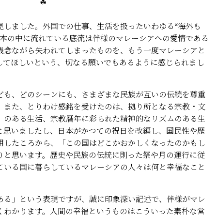
 ☘
しました。外国での仕事、生活を扱ったいわゆる“海外も
ご本の中に流れている底流は伴様のマレーシアへの愛情である
残念ながら失われてしまったものを、もう一度マレーシアと
してほしいという、切なる願いでもあるように感じられまし
も、どのシーンにも、さまざまな民族が互いの伝統を尊重
、また、とりわけ感銘を受けたのは、拠り所となる宗教・文
」のある生活、宗教暦年に彩られた精神的なリズムのある生
と思いましたし、日本がかつての祝日を改編し、国民性や歴
用したころから、「この国はどこかおかしくなったのかもし
りと思います。歴史や民族の伝統に則った祭や月の運行に従
ている国に暮らしているマレーシアの人々は何と幸福なこと
る」という表現ですが、誠に印象深い記述で、伴様がマレ
くわかります。人間の幸福というものはこういった素朴な営