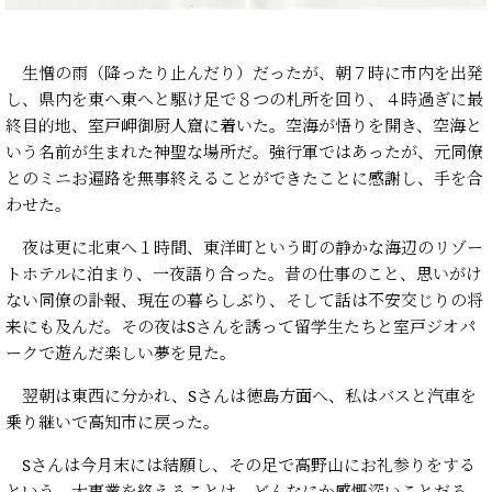
生憎の雨（降ったり止んだり）だったが、朝７時に市内を出発
し、県内を東へ東へと駆け足で８つの札所を回り、４時過ぎに最
終目的地、室戸岬御厨人窟に着いた。空海が悟りを開き、空海と
いう名前が生まれた神聖な場所だ。強行軍ではあったが、元同僚
とのミニお遍路を無事終えることができたことに感謝し、手を合
わせた。
夜は更に北東へ１時間、東洋町という町の静かな海辺のリゾー
トホテルに泊まり、一夜語り合った。昔の仕事のこと、思いがけ
ない同僚の訃報、現在の暮らしぶり、そして話は不安交じりの将
来にも及んだ。その夜はSさんを誘って留学生たちと室戸ジオパ
ークで遊んだ楽しい夢を見た。
翌朝は東西に分かれ、Sさんは徳島方面へ、私はバスと汽車を
乗り継いで高知市に戻った。
Sさんは今月末には結願し、その足で高野山にお礼参りをする
という。大事業を終えることは、どんなにか感慨深いことだろ