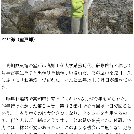
空と海（室戸岬）
高知県東端の室戸は高知工科大学勤務時代、研修旅行と称して
毎年留学生たちと出かけた懐かしい場所だ。その室戸を先日、久
しぶりに「お遍路」で訪れた。なんと15年以上の月日が流れてい
た。
昨年お遍路で高知市に寄ってくれたSさんが今年も来られた。
昨年行けなかった第２４番～第３２番札所を今回は一日で回ると
いう。「もう歩くのは大分きつくなり、タクシーを利用するの
で、伴さんもご一緒にどうですか」とお誘いを受けた。体調、体
力には一抹の不安があったが、このような機会は二度とないだろ