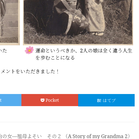
いた
運命というべきか、2人の娘は全く違う人生
を歩むことになる
りコメントをいただきました！
t
Pocket
はてブ
―祖母よそい その２ （A Story of my Grandma 2）