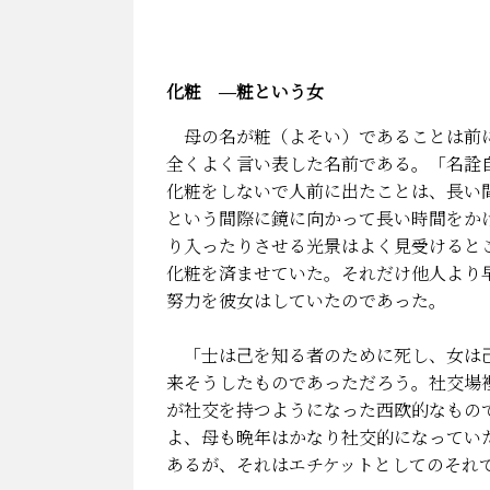
化粧 ―粧という女
母の名が粧（よそい）であることは前に
全くよく言い表した名前である。「名詮
化粧をしないで人前に出たことは、長い
という間際に鏡に向かって長い時間をか
り入ったりさせる光景はよく見受けると
化粧を済ませていた。それだけ他人より
努力を彼女はしていたのであった。
「士は己を知る者のために死し、女は己
来そうしたものであっただろう。社交場
が社交を持つようになった西欧的なもの
よ、母も晩年はかなり社交的になってい
あるが、それはエチケットとしてのそれ