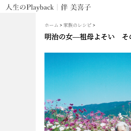
ホーム
>
家族のレシピ
>
明治の女―祖母よそい その３(A 