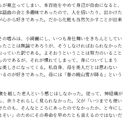
が巣立ってしまい、本百姓をやめて身辺が自由になると、
は謡曲の会と多趣味であったので、人を招いたり、出かけた
が心から好きであった。だから化粧も当然欠かすことが出来
の嗜みは、小綺麗にし、いつも身仕舞いをきちんとしてい
ったことは無論であろうが、そうしなければおられなかった
おっていた訳である。よそおうということは努力のいること
ものであるが、それが慣れてしまって、身についてしまう
な美しさになってくる。私自身、母を美人だとは思わない
いるのが好きであった。母には「春の暁山雪が降る」という
歳を越した老人という感じはしなかった。従って、神経痛が
も、余りそれらしく見られなかった。父が「いつまでも使い
けたのも、そんなところにあったのでなかったか、と今にし
よそい」のためにその寿命を早めたとも言えるのではないだ
か。