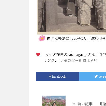
粧さん夫婦には息子2人、娘2人が
カナダ在住のLiu Ligang さんよ
リンク:
明治の女ー祖母よそい
facebook
twee
≪ 前の記事 明治の女