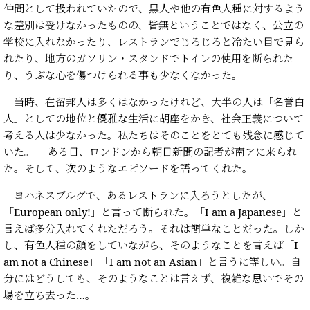
仲間として扱われていたので、黒人や他の有色人種に対するよう
な差別は受けなかったものの、皆無ということではなく、公立の
学校に入れなかったり、レストランでじろじろと冷たい目で見ら
れたり、地方のガソリン・スタンドでトイレの使用を断られた
り、うぶな心を傷つけられる事も少なくなかった。
当時、在留邦人は多くはなかったけれど、大半の人は「名誉白
人」としての地位と優雅な生活に胡座をかき、社会正義について
考える人は少なかった。私たちはそのことをとても残念に感じて
いた。 ある日、ロンドンから朝日新聞の記者が南アに来られ
た。そして、次のようなエピソードを語ってくれた。
ヨハネスブルグで、あるレストランに入ろうとしたが、
「European only!」と言って断られた。「I am a Japanese」と
言えば多分入れてくれただろう。それは簡単なことだった。しか
し、有色人種の顔をしていながら、そのようなことを言えば「I
am not a Chinese」「I am not an Asian」と言うに等しい。自
分にはどうしても、そのようなことは言えず、複雑な思いでその
場を立ち去った…。