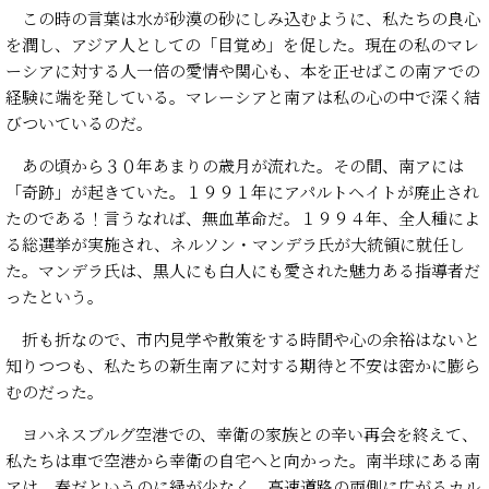
この時の言葉は水が砂漠の砂にしみ込むように、私たちの良心
を潤し、アジア人としての「目覚め」を促した。現在の私のマレ
ーシアに対する人一倍の愛情や関心も、本を正せばこの南アでの
経験に端を発している。マレーシアと南アは私の心の中で深く結
びついているのだ。
あの頃から３０年あまりの歳月が流れた。その間、南アには
「奇跡」が起きていた。１９９１年にアパルトヘイトが廃止され
たのである！言うなれば、無血革命だ。１９９４年、全人種によ
る総選挙が実施され、ネルソン・マンデラ氏が大統領に就任し
た。マンデラ氏は、黒人にも白人にも愛された魅力ある指導者だ
ったという。
折も折なので、市内見学や散策をする時間や心の余裕はないと
知りつつも、私たちの新生南アに対する期待と不安は密かに膨ら
むのだった。
ヨハネスブルグ空港での、幸衛の家族との辛い再会を終えて、
私たちは車で空港から幸衛の自宅へと向かった。南半球にある南
アは、春だというのに緑が少なく、高速道路の両側に広がるカル