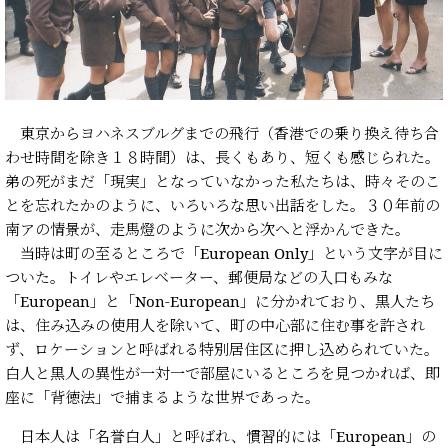
東京からヨハネスブルグまでの飛行（香港での乗り換え待ち合
わせ時間を除き１８時間）は、長くもあり、短くも感じられた。
弟の死がまだ「現実」となっていなかった私たちは、時々そのこ
とを忘れたかのように、いろいろな思い出話をした。３０年前の
南アの情景が、走馬燈のように次から次へと浮かんできた。
当時は町の至るところで「European Only」という文字が目に
ついた。トイレやエレベーター、郵便局などの入口もみな
「European」と「Non-European」に分かれており、黒人たち
は、住み込みの使用人を除いて、町の中心部に住む事を許され
ず、ロケーションと呼ばれる特別居住区に押し込められていた。
白人と黒人の異性が一対一で部屋にいるところを見つかれば、即
座に「背徳法」で捕まるような世界であった。
日本人は「名誉白人」と呼ばれ、慣習的には「European」の