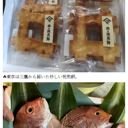
☘東京は三鷹から届いた珍しい祝煎餅。