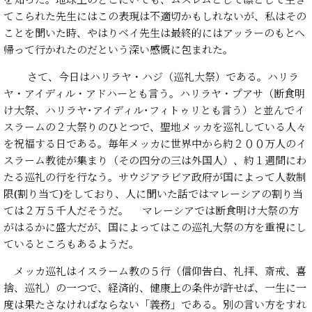
てこられた先生にはこの表現は不適切かもしれないが、私はその
ことを聞いた時、やはりベイ先生は最終的にはアッラーのもとへ
帰って行かれたのだという深い感慨に包まれた。
さて、今日はハリラヤ・ハジ（巡礼大祭）である。ハリラ
ヤ・アイディル・アドハーとも言う。ハリラヤ・プアサ（断食明
け大祭、ハリラヤ･アイディル･フィトゥリとも言う）と並んでイ
スラームの２大祭りのひとつで、聖地メッカを巡礼している人々
を祝福する日である。毎年メッカに世界中から約２００万人のイ
スラーム教徒が集まり（その四分の三は外国人）、約１週間にわ
たる巡礼の行を行なう。サウジアラビア政府が国によって人数制
限(割り当て)をしており、人に聞いた話ではマレーシアの割り当
ては２万５千人だそうだ。 マレーシアでは断食明け大祭の方
がはるかに盛大だが、国によってはこの巡礼大祭の方を重視にし
ているところもあるようだ。
メッカ巡礼はイスラーム教の５行（信仰告白、礼拝、斎戒、喜
捨、巡礼）の一つで、経済的、健康上の条件が許せば、一生に一
度は果たさなければならない「義務」である。別の言い方をすれ