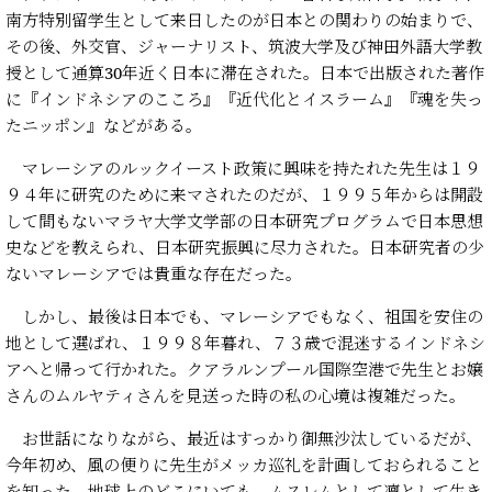
南方特別留学生として来日したのが日本との関わりの始まりで、
その後、外交官、ジャーナリスト、筑波大学及び神田外語大学教
授として通算30年近く日本に滞在された。日本で出版された著作
に『インドネシアのこころ』『近代化とイスラーム』『魂を失っ
たニッポン』などがある。
マレーシアのルックイースト政策に興味を持たれた先生は１９
９４年に研究のために来マされたのだが、１９９５年からは開設
して間もないマラヤ大学文学部の日本研究プログラムで日本思想
史などを教えられ、日本研究振興に尽力された。日本研究者の少
ないマレーシアでは貴重な存在だった。
しかし、最後は日本でも、マレーシアでもなく、祖国を安住の
地として選ばれ、１９９８年暮れ、７３歳で混迷するインドネシ
アへと帰って行かれた。クアラルンプール国際空港で先生とお嬢
さんのムルヤティさんを見送った時の私の心境は複雑だった。
お世話になりながら、最近はすっかり御無沙汰しているだが、
今年初め、風の便りに先生がメッカ巡礼を計画しておられること
を知った。地球上のどこにいても、ムスレムとして凛として生き