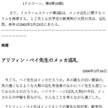
(クルアーン、第6章59節)
さて、イスラームスケッチ第5話は、メッカ巡礼に関するコ
ラムを再掲する。１２月１６日予定の断食明け大祭の次は、巡礼
祭。来年は2002年2月23日にあたる。
ーーーーーーーーーーーーーーーーーーーーーーーーーーーーー
ーーーーーーー
再掲
アリフィン・ベイ先生のメッカ巡礼
2000年3月16日
今ごろ、ベイ先生はメッカだろうか。あの誰もが白い服装の、
気の遠くなるような大勢の巡礼参加者のなかにベイ先生も混じっ
ておられるのだろうか。ハリラヤ・ハジ(巡礼大祭)の今日、メッ
カからの中継を見ながら、そんなことを考えながら過ごした。
アリフィン・ベイ氏はインドネシアの著名な知日家。戦争中、