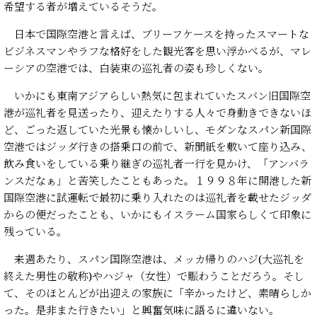
希望する者が増えているそうだ。
日本で国際空港と言えば、ブリーフケースを持ったスマートな
ビジネスマンやラフな格好をした観光客を思い浮かべるが、マレ
ーシアの空港では、白装束の巡礼者の姿も珍しくない。
いかにも東南アジアらしい熱気に包まれていたスバン旧国際空
港が巡礼者を見送ったり、迎えたりする人々で身動きできないほ
ど、ごった返していた光景も懐かしいし、モダンなスパン新国際
空港ではジッダ行きの搭乗口の前で、新聞紙を敷いて座り込み、
飲み食いをしている乗り継ぎの巡礼者一行を見かけ、「アンバラ
ンスだなぁ」と苦笑したこともあった。１９９８年に開港した新
国際空港に試運転で最初に乗り入れたのは巡礼者を載せたジッダ
からの便だったことも、いかにもイスラーム国家らしくて印象に
残っている。
来週あたり、スパン国際空港は、メッカ帰りのハジ(大巡礼を
終えた男性の敬称)やハジャ（女性）で賑わうことだろう。そし
て、そのほとんどが出迎えの家族に「辛かったけど、素晴らしか
った。是非また行きたい」と興奮気味に語るに違いない。