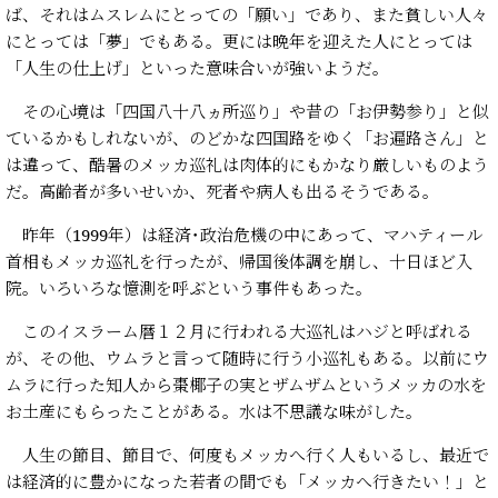
ば、それはムスレムにとっての「願い」であり、また貧しい人々
にとっては「夢」でもある。更には晩年を迎えた人にとっては
「人生の仕上げ」といった意味合いが強いようだ。
その心境は「四国八十八ヵ所巡り」や昔の「お伊勢参り」と似
ているかもしれないが、のどかな四国路をゆく「お遍路さん」と
は違って、酷暑のメッカ巡礼は肉体的にもかなり厳しいものよう
だ。高齢者が多いせいか、死者や病人も出るそうである。
昨年（1999年）は経済･政治危機の中にあって、マハティール
首相もメッカ巡礼を行ったが、帰国後体調を崩し、十日ほど入
院。いろいろな憶測を呼ぶという事件もあった。
このイスラーム暦１２月に行われる大巡礼はハジと呼ばれる
が、その他、ウムラと言って随時に行う小巡礼もある。以前にウ
ムラに行った知人から棗椰子の実とザムザムというメッカの水を
お土産にもらったことがある。水は不思議な味がした。
人生の節目、節目で、何度もメッカへ行く人もいるし、最近で
は経済的に豊かになった若者の間でも「メッカへ行きたい！」と