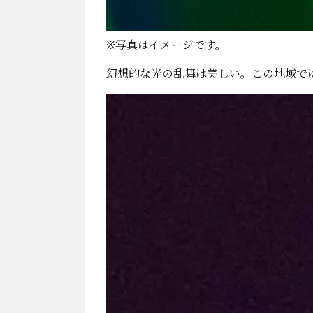
※写真はイメージです。
幻想的な光の乱舞は美しい。この地域で
動
画
プ
レ
ー
ヤ
ー