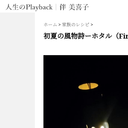
ホーム
>
家族のレシピ
>
初夏の風物詩ーホタル（Firefl