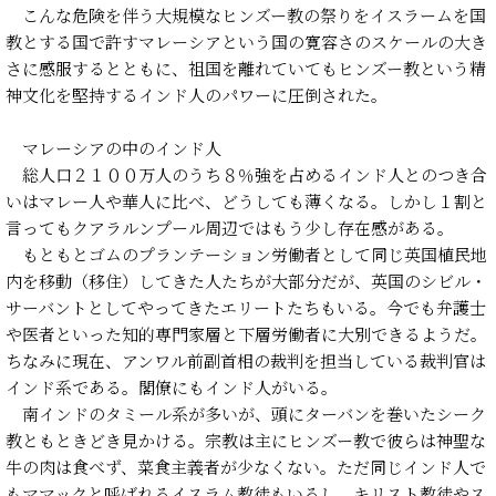
こんな危険を伴う大規模なヒンズー教の祭りをイスラームを国
教とする国で許すマレーシアという国の寛容さのスケールの大き
さに感服するとともに、祖国を離れていてもヒンズー教という精
神文化を堅持するインド人のパワーに圧倒された。
マレーシアの中のインド人
総人口２１００万人のうち８％強を占めるインド人とのつき合
いはマレー人や華人に比べ、どうしても薄くなる。しかし１割と
言ってもクアラルンプール周辺ではもう少し存在感がある。
もともとゴムのプランテーション労働者として同じ英国植民地
内を移動（移住）してきた人たちが大部分だが、英国のシビル・
サーバントとしてやってきたエリートたちもいる。今でも弁護士
や医者といった知的専門家層と下層労働者に大別できるようだ。
ちなみに現在、アンワル前副首相の裁判を担当している裁判官は
インド系である。閣僚にもインド人がいる。
南インドのタミール系が多いが、頭にターバンを巻いたシーク
教ともときどき見かける。宗教は主にヒンズー教で彼らは神聖な
牛の肉は食べず、菜食主義者が少なくない。ただ同じインド人で
もママックと呼ばれるイスラム教徒もいるし、キリスト教徒やス