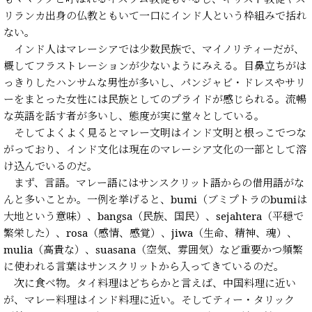
リランカ出身の仏教ともいて一口にインド人という枠組みで括れ
ない。
インド人はマレーシアでは少数民族で、マイノリティーだが、
概してフラストレーションが少ないようにみえる。目鼻立ちがは
っきりしたハンサムな男性が多いし、パンジャビ・ドレスやサリ
ーをまとった女性には民族としてのプライドが感じられる。流暢
な英語を話す者が多いし、態度が実に堂々としている。
そしてよくよく見るとマレー文明はインド文明と根っこでつな
がっており、インド文化は現在のマレーシア文化の一部として溶
け込んでいるのだ。
まず、言語。マレー語にはサンスクリット語からの借用語がな
んと多いことか。一例を挙げると、bumi（ブミプトラのbumiは
大地という意味）、bangsa（民族、国民）、sejahtera（平穏で
繁栄した）、rosa（感情、感覚）、jiwa（生命、精神、魂）、
mulia（高貴な）、suasana（空気、雰囲気）など重要かつ頻繁
に使われる言葉はサンスクリットから入ってきているのだ。
次に食べ物。タイ料理はどちらかと言えば、中国料理に近い
が、マレー料理はインド料理に近い。そしてティー・タリック