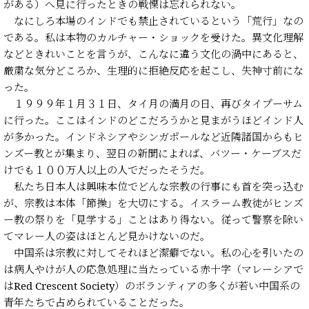
がある）へ見に行ったときの戦慄は忘れられない。
なにしろ本場のインドでも禁止されているという「荒行」なの
である。私は本物のカルチャー・ショックを受けた。異文化理解
などときれいことを言うが、こんなに違う文化の渦中にあると、
厳粛な気分どころか、生理的に拒絶反応を起こし、失神寸前にな
った。
１９９９年１月３１日、タイ月の満月の日、再びタイプーサム
に行った。ここはインドのどこだろうかと見まがうほどインド人
が多かった。インドネシアやシンガポールなど近隣諸国からもヒ
ンズー教とが集まり、翌日の新聞によれば、バツー・ケーブスだ
けでも１００万人以上の人でだったそうだ。
私たち日本人は興味本位でどんな宗教の行事にも首を突っ込む
が、宗教は本体「節操」を大切にする。イスラーム教徒がヒンズ
ー教の祭りを「見学する」ことはあり得ない。従って警察を除い
てマレー人の姿はほとんど見かけないのだ。
中国系は宗教に対してそれほど潔癖でない。私の心を引いたの
は病人やけが人の応急処理に当たっている赤十字（マレーシアで
はRed Crescent Society）のボランティアの多くが若い中国系の
青年たちで占められていることだった。