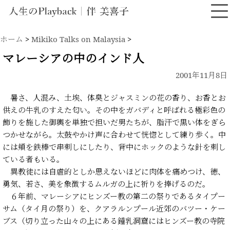
ホーム
>
Mikiko Talks on Malaysia
>
マレーシアの中のインド人
2001年11月8日
暑さ、人混み、土埃、体臭とジャスミンの花の香り、お香とお
供えの牛乳のすえた匂い。その中をガバディと呼ばれる極彩色の
飾りを施した御輿を単独で担いだ男たちが、脂汗で黒い体をぎら
つかせながら。太鼓やかけ声に合わせて恍惚として練り歩く。中
には頬を鉄棒で串刺しにしたり、背中にホックのような針を刺し
ている者もいる。
異教徒には自虐的としか思えないほどに肉体を痛めつけ、徳、
勇気、若さ、美を象徴するムルガの上に祈りを捧げるのだ。
６年前、マレーシアにヒンズー教の第二の祭りであるタイプー
サム（タイ月の祭り）を、クアラルンプール近郊のバツー・ケー
ブス（切り立った山々の上にある鍾乳洞窟にはヒンズー教の寺院