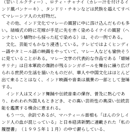
（甘いミルクティー）、ロティ・チャナイ（カレー汁を付けるイ
ンド風パンケーキ）、タンドリ・チキンなどは民族を超えてすべ
てマレーシア人の大好物だ。
その他、インド文化でマレーの風習に中に溶け込んだものも多
い。結婚式の時に花嫁が手足に先を赤く染めるイナイの風習（ヘ
ンナという植物から採った紅で染める）は、その一例である。
文化、芸能でもかなり浸透している。テレビではよくヒンディ
ー語やタミール語の映画をやっていて、マレー人なども愉快そう
に見ていることがある。マレー文学の代表的な作品である「娼婦
サリナ」は日本軍政の傷跡が残るシンガポールを舞台に繰り広げ
られる庶民の生活を描いたものだが、華人や中国文化はほとんど
出て来ることはなく、インド映画や音楽は風景の一部として登場
する。
インド人は又インド舞踊や伝統音楽の保存、普及に熱心であ
り、われわれ外国人もときどき、その高い芸術性の奥深い伝統芸
能を鑑賞する機会に恵まれる。
もう一つ、余談であるが、マハティール首相も「ほんの少しイ
ンド人の血が混じっている」と日本経済新聞に連載された「私の
履歴書」（１９９５年１１月）の中で漏らしている、