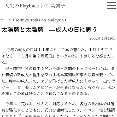
ホーム
>
Mikiko Talks on Malaysia
>
太陽暦と太陰暦 ―成人の日に思う
2002年1月19日
今年の成人の日は１１年ぶりに日本で迎えた。１月１５日で
はなく、「１月の第２月曜日」というのが、やはり妙な感じだっ
た。
翌日関空行きの機中で開いた朝日新聞のトップページには、晴
れ着姿の新成人と握手を交わす橋本高知県知事の写真が載ってい
た。昨年の成人式で、ヤジを飛ばした新成人に向かって「出て行
けー！」と一喝したエピソードが有名になったからだろう。我が
故郷もこの頃は妙なことで有名になるものである。
今年は「荒れる」成人式に対応するため、各地の自治体では警
備を強化するとともに、式典を簡素化したり、イベント性を強調
したりと「工夫を凝らした」そうだが、ニュースを見たり聞いた