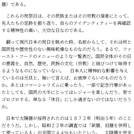
暦）である。
これらの祝祭日は、その民族またはその宗教の信者にとって、
先人たちの足跡を振り返り、自らのアイデンティティーを再確認
する精神性の高い、大切な日なのである。
翻って現代日本の祝日を眺めた時、名前からして、それは何と
国民性や歴史性のない無味乾燥なものなのだろう。まるで、ファ
ースト・フードのメニューのような一覧表だ。国民全体がその日
の意義を、自然、歴史、民族の文化（宗教）と結びつけて味得す
るようなものになっていない。 日本人に精神的な影響を与え
ているのは元旦と、強いて言えば、お彼岸ぐらいのものだろう
か。あとはコマーシャリズムに乗ったり、一部で記念行事があっ
たとしても、国民の大半にとってはレジャーを楽しんだり、家で
ゴロゴロする、単なる「休日」にしか過ぎないのではないだろう
か。
日本で太陽暦が採用されたのは１８７２年（明治５年）のこと
だそうだ。しかし、昭和２２年の調査では「新暦、旧暦を併用し
て使っている人」が全国で４４％もいたという。 太陰暦を完全