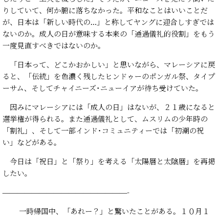
りしていて、何か腑に落ちなかった。平和なことはいいことだ
が、日本は「新しい時代の…」と称してヤングに迎合しすぎでは
ないのか。成人の日が意味する本来の「通過儀礼的役割」をもう
一度見直すべきではないのか。
「日本って、どこかおかしい」と思いながら、マレーシアに戻
ると、「伝統」を色濃く残したヒンドゥーのポンガル祭、タイプ
ーサム、そしてチャイニーズ･ニューイアが待ち受けていた。
因みにマレーシアには「成人の日」はないが、２１歳になると
選挙権が得られる。また通過儀礼として、ムスリムの少年時の
「割礼」、そして一部インド･コミュニティーでは「初潮の祝
い」などがある。
今日は「祝日」と「祭り」を考える「太陽暦と太陰暦」を再掲
したい。
—————————————————-
一時帰国中、「あれー？」と驚いたことがある。１０月１