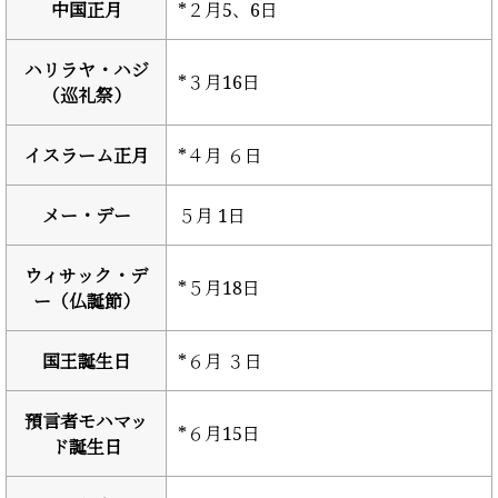
中国正月
*２月5、6日
ハリラヤ・ハジ
*３月16日
（巡礼祭）
イスラーム正月
*４月 ６日
メー・デー
５月 1日
ウィサック・デ
*５月18日
ー（仏誕節）
国王誕生日
*６月 ３日
預言者モハマッ
*６月15日
ド誕生日