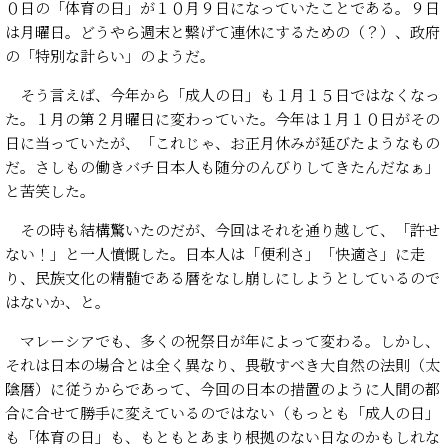
０日の「体育の日」が１０月９日になっていたことである。９日
は月曜日。どうやら週末と繋げて連休にするための（？）、政府
の「特別な計らい」のようだ。
そう言えば、今年から「成人の日」も１月１５日ではなくなっ
た。１月の第２月曜日に変わっていた。今年は１月１０日がその
日に当っていたが、「これじゃ、お正月休みが延びたようなもの
だ。さしもの働きバチ日本人も随分のんびりしてきたんだなぁ」
と苦笑した。
その時も結構驚いたのだが、今回はそれを通り越して、「許せ
ない！」と一人憤慨した。日本人は「便利さ」「快適さ」に走
り、民族文化の精髄である暦をなし崩しにしようとしているので
はないか、と。
マレーシアでも、多くの祝祭日が年によって変わる。しかし、
それは日本の場合とは全く異なり、畏敬すべき大自然の法則（太
陰暦）に従うからであって、今回の日本の措置のように人間の都
合に合せて勝手に変えているのではない（もっとも「成人の日」
も「体育の日」も、もともとあまり根拠のない日なのかもしれな