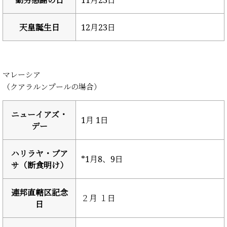
勤労感謝の日
11月23日
天皇誕生日
12月23日
マレーシア
（クアラルンプールの場合）
ニューイアズ・
1月 1日
デー
ハリラヤ・プア
*1月8、9日
サ（断食明け）
連邦直轄区記念
２月 １日
日