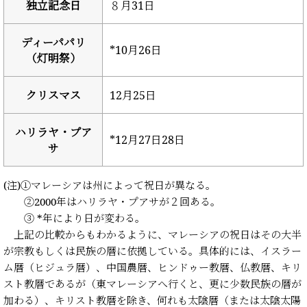
独立記念日
８月31日
ディーパパリ
*10月26日
（灯明祭）
クリスマス
12月25日
ハリラヤ・プア
*12月27日28日
サ
(注)①マレーシアは州によって祝日が異なる。
②2000年はハリラヤ・プアサが２回ある。
③ *年により日が変わる。
上記の比較からもわかるように、マレーシアの祝日はその大半
が宗教もしくは民族の暦に依拠している。具体的には、イスラー
ム暦（ヒジュラ暦）、中国農暦、ヒンドゥー教暦、仏教暦、キリ
スト教暦であるが（東マレーシアへ行くと、更に少数民族の暦が
加わる）、キリスト教暦を除き、何れも太陰暦（または太陰太陽