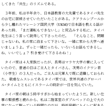
してきた「共生」のリズムである。
３年前、私は半年余り、日本語教育の大先輩であるタイバ先生
のお宅に居候させていただいたことがある。クアラルンプールか
ら少し離れたマレーシア国民大学（UKM)で日本語を教える話が
あった時、「まだ運転もできないし」と尻込みする私に、タイバ
先生はこう言って説得して下さったのだ。 「そんなこと、問題
じゃないわ。私の家に泊まって下さいな。一緒に家から大学へ通
いましょうよ。ずっと一緒だったら、いろいろお話もできるし。
ね、いいでしょ？ 引き受けて下さるわね！」
タイバ家は４人家族だったが、長男はマラヤ大学の寮に入って
いたので、普通の日はご主人とタイバさん、次男のイクワン君
（小学生）の３人だった。ご主人は元軍人で既に退職しておられ
た。 敬虔なムスレムであるタイバ家では、世界共通のグローバ
ル･タイムとともにイスラームの時計が一日を刻んでいた。
タイバ家の朝は５時半すぎから始まっていたようだ。新しい仕
事の緊張感と疲れから、私は二階客室のダブルベッドの上で大の
字になって眠っている時間なのだが、時折早朝にトイレに起きる