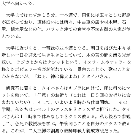
大学へ向かった。
大学まではわずか１５分。一本道で、両側には広々とした野原
が広がっており、道路沿いには所々、中古車の店や材木屋、石
屋、植木屋などの他、バラック建ての食堂や不法占拠の人家が並
んでいる。
大学に近づくと、一帯緑の並木道となる。朝日を浴びた木々は
新しい一日を迎えて生き生きとしていて、木の葉の間を滑る光が
眩い。 ラジカセからはナシッドという、イスラームやアッラーを
称えたポピュラー音楽が流れている。景色のことか、歌のことか
わからないが、「ねぇ、神は偉大よね」とタイバさん。
研究室に着くと、タイバさんはキブラに向けて、床に斜めにマ
ットを敷いて、「任意」のお祈り（これは一日５回のお祈りに含
まれていない）。そして、いよいよ８時から仕事開始。 その
学期、私たちはレベル１のクラスを３クラスずつ担当した。タイ
バさんは１１時まで休みなしで３クラス教える。私も後ろで参観
して、必死で教授法を学ぶ。午後同じことを自分のクラスで教え
る。これが、二人三脚の綱渡り教師即戦力養成方法だった。