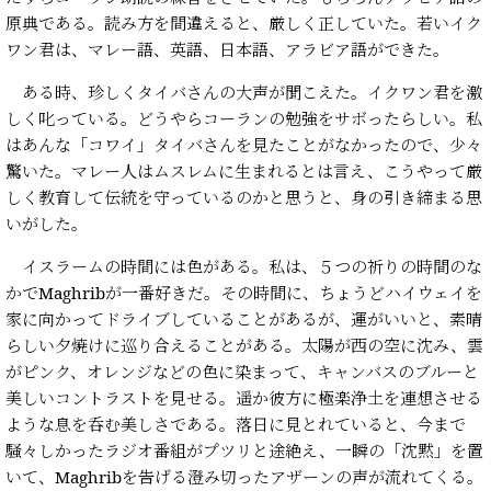
原典である。読み方を間違えると、厳しく正していた。若いイク
ワン君は、マレー語、英語、日本語、アラビア語ができた。
ある時、珍しくタイバさんの大声が聞こえた。イクワン君を激
しく叱っている。どうやらコーランの勉強をサボったらしい。私
はあんな「コワイ」タイバさんを見たことがなかったので、少々
驚いた。マレー人はムスレムに生まれるとは言え、こうやって厳
しく教育して伝統を守っているのかと思うと、身の引き締まる思
いがした。
イスラームの時間には色がある。私は、５つの祈りの時間のな
かでMaghribが一番好きだ。その時間に、ちょうどハイウェイを
家に向かってドライブしていることがあるが、運がいいと、素晴
らしい夕焼けに巡り合えることがある。太陽が西の空に沈み、雲
がピンク、オレンジなどの色に染まって、キャンバスのブルーと
美しいコントラストを見せる。遥か彼方に極楽浄土を連想させる
ような息を呑む美しさである。落日に見とれていると、今まで
騒々しかったラジオ番組がプツリと途絶え、一瞬の「沈黙」を置
いて、Maghribを告げる澄み切ったアザーンの声が流れてくる。