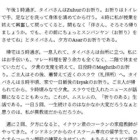
午後１時過ぎ、タイバさんはZuhurのお祈り。お祈りはトイレ
で手、足などを洗って身体を清めてから行う。４時に私が授業を
終えて興奮して戻ってくると、間もなく「伴さん、そろそろ帰り
ましょうか。でも、その前にちょっとスンバンヤン（お祈り）を
させてね」とタイバさん。夕方のAsarのお祈りである。
帰宅は５時過ぎ。一息入れて、タイバさんは台所に立つ。私に
はお手伝いも、マレー料理を習う余力も全くなく、二階で休ませ
ていただく。 夕食の支度を終えて、日没時のMaghribのお祈
り。ご主人はその後、着替えて近くのスラウ（礼拝所）へ。タイ
バさんは８時半頃、家で一日最後のIsyakのお祈り。ご主人が帰
られてから、９時頃みなで夕食。スラウで仕入れたニュースが話
題になることもあった。これが、ムスレムの、「祈りのある」生
活である。一日５回、一生続けるのはなかなか大変だろうなぁと
思うのは、私が異教徒だからだろうか。
週に２回、夕方になると、イクワン君のコーランの家庭教師が
やってきた。インドネシアからのイスラーム専攻の留学生で、ひ
たすらコーラン朗読の練習をさせていた。もちろんアラビア語の