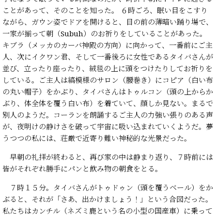
ことがあって、そのことを知った。 ６時ごろ、眠い目をこすり
ながら、ガウン姿でドアを開けると、目の前の薄暗い踊り場で、
一家が揃って朝（Subuh）のお祈りをしていることがあった。
キブラ（メッカのカーバ神殿の方向）に向かって、一番前にご主
人、次にイクワン君、そして一番後ろに女性であるタイバさんが
並び、立ったり座ったり、絨毯の上に頭をつけたりしてお祈りを
している。ご主人は縞模様のサロン（腰巻き）にコピア（白い布
の丸い帽子）をかぶり、タイバさんはトゥルコン（頭の上からか
ぶり、体全体を覆う白い布）を着ていて、顔しか見ない。まるで
別人のようだ。コーランを朗誦するご主人の力強い張りのある声
が、夜明けの静けさを破って宇宙に吸い込まれていくようだ。夢
うつつの私には、荘厳で近寄り難い神秘的な光景だった。
早朝の礼拝が終わると、再び家の中は静まり返り、７時前には
皆がそれぞれ勝手にパンと飲み物の朝食をとる。
７時１５分。タイバさんがトゥドゥン（頭を覆うベール）をか
ぶると、それが「さあ、出かけましょう！」という合図だった。
私たちはカンチル（ネズミ鹿という名の小型の国産車）に乗って