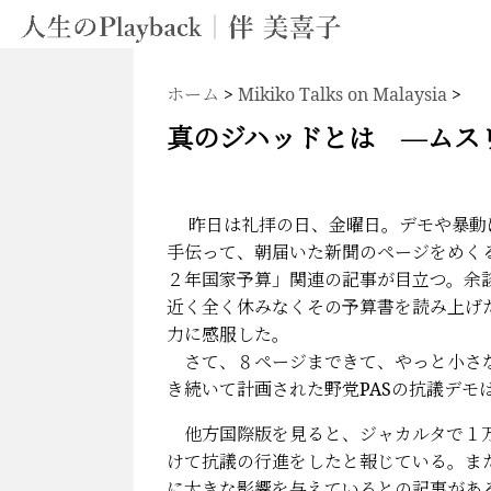
ホーム
>
Mikiko Talks on Malaysia
>
真のジハッドとは ―ムス
昨日は礼拝の日、金曜日。デモや暴動
手伝って、朝届いた新聞のページをめく
２年国家予算」関連の記事が目立つ。余
近く全く休みなくその予算書を読み上げ
力に感服した。
さて、８ページまできて、やっと小さな
き続いて計画された野党PASの抗議デモ
他方国際版を見ると、ジャカルタで１万
けて抗議の行進をしたと報じている。ま
に大きな影響を与えているとの記事があ