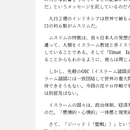
だ」というメッセージを託しているのだ
人口２億のインドネシアは世界で最もム
口の約６割がムスリムだ。
ムスリムの特徴は、我々日本人の発想が
違って、人類をイスラーム教徒と非イス
していることである。そして「Umat I
ることからもわかるように、彼らは同じ
しかし、先般のOIC（イスラーム諸国
ラーム諸国には一致団結して世界の重大
待できそうもない。今回の反テロ作戦で
は到底及ばない。
イスラームの国々は、政治体制、経済発
のだ。「感情的・心情的」一体感と現実
さて、「ジハッド（「聖戦」）」という