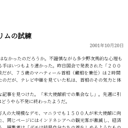
リムの試練
2001年10月20日
はなかったのだろうか。不謹慎ながら多少野次馬的な心理も
る手はいつもより速かった。昨日国会で発表された「２００
談だが、７５歳のマハティール首相（蔵相を兼任）は２時間
たのだが、テレビ中継を見ていた私は、首相のその気力と体
記事を見つけた。「米大使館前での集会なし」。先週に引
はどうやら不発に終わったようだ。
人の大規模なデモ、マニラでも１５００人が米大使館に向
た、同じページにはインドネシアへの観光客が激減し、経済
る。編集者は「デモは結局自分たちの首をしめるようなもの