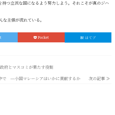
を持つ立派な国になるよう努力しよう。それこそが真のジハ
な主張が流れている。
t
Pocket
はてブ
政府とマスコミが果たす役割
中で ―小国マレーシアはいかに貢献するか 次の記事 ≫