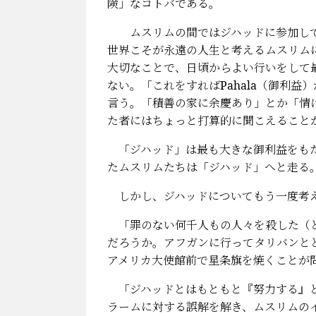
険」なコトバである。
ムスリムの間ではジハッドに参加して
世界こそが永遠の人生と考えるムスリム
大切なことで、日頃からよい行いをして
ない。「これをすればPahala（御利
言う。「積善の家に余慶あり」とか「情
た者にはちょっと打算的に聞こえること
「ジハッド」は最も大きな御利益をもた
たムスリムたちは「ジハッド」へと走る
しかし、ジハッドについてもう一度考え
「罪のない何千人もの人々を殺した（と
だろうか。アフガンに行ってタリバンと
アメリカ大使館前で星条旗を焼くことが
「ジハッドとはもともと『努力する』と
ラームに対する誤解を解き、ムスリムの