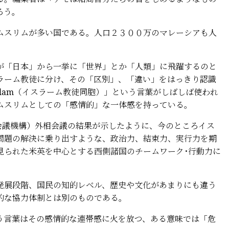
ろう。
スリムが多い国である。人口２３００万のマレーシアも人
「日本」から一挙に「世界」とか「人類」に飛躍するのと
ラーム教徒に分け、その「区別」、「違い」をはっきり認識
slam（イスラーム教徒同胞）」という言葉がしばしば使われ
ムスリムとしての「感情的」な一体感を持っている。
会議機構）外相会議の結果が示したように、今のところイス
問題の解決に乗り出すような、政治力、結束力、実行力を期
見られた米英を中心とする西側諸国のチームワーク･行動力に
展段階、国民の知的レベル、歴史や文化があまりにも違う
的な協力体制とは別のものである。
言葉はその感情的な連帯感に火を放つ、ある意味では「危