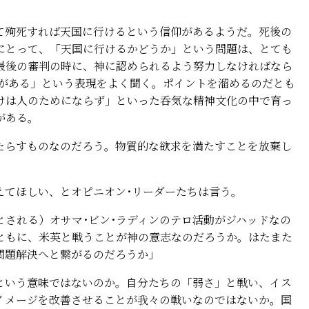
殉死すれば天国に行けるという信仰があるようだ。死後の
にとって、「天国に行けるかどうか」という問題は、とても
最後の審判の時に、神に認められるよう努力しなければなら
益）がある」という表現をよく聞く。ポイントを溜めるのだとも
けは人のためにならず」といった呑気な精神文化の中で育っ
がある。
らすものなのだろう。物質的な欲求を満たすことを放棄し
。
てほしい、とオピニオン･リーダーたちは言う。
される）オサマ･ビン･ラディンのテロ活動がジハッドなの
ともに、米英と戦うことが神の意志なのだろうか。はたまた
問題解決へと繋がるのだろうか」
いう意味ではないのか。自分たちの「弱さ」と戦い、イス
イメージを改善させることが我々の戦いなのではないか。国