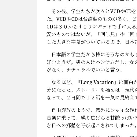
その後、学生たちが次々とVCDやCD
た。VCDやCDは台湾製のものが多く、
CDは３０から４０リンギットで手に入
安いものではないが、「回し見」や「回
した大きな字幕がついているので、日本
日本語の学生だから特にそうなのかもし
好むようだ。男の人はハンサムだし、女
がなく、ナチュラルでいいと言う。
なるほど、『Long Vacation』
分になった。ストーリーも始めは「現代
なって、２日間で１２話を一気に見終え
自由奔放のようで、意外にシャイな現代
音楽に乗って、繰り広げらる甘酸っぱい
き日への郷愁を呼び起こされてしまった