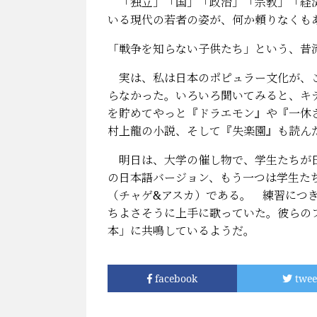
「独立」「国」「政治」「宗教」「経済
いる現代の若者の姿が、何か頼りなくも
「戦争を知らない子供たち」という、昔
実は、私は日本のポピュラー文化が、こ
らなかった。いろいろ聞いてみると、キ
を貯めてやっと『ドラエモン』や『一休
村上龍の小説、そして『失楽園』も読ん
明日は、大学の催し物で、学生たちが日
の日本語バージョン、もう一つは学生たち
（チャゲ&アスカ）である。 練習につ
ちよさそうに上手に歌っていた。彼らの
本」に共鳴しているようだ。
facebook
twee