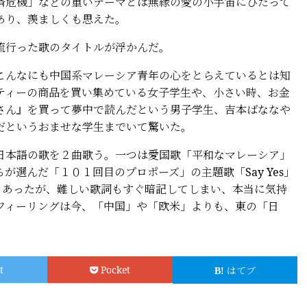
危機」などの重いテーマとは無縁の愛の小宇宙にひたって
あり、羨ましくも思えた。
流行った歌のタイトルが浮かんだ。
んなにも中国系マレーシア青年の心をとらえているとは知
ティーの商品を買い集めている女子学生や、小さい時、お金
さん』を買って夢中で読んだという男子学生、吉本ばななや
だというおませな学生までいて驚いた。
本語の歌を２曲歌う。一つは愛国歌「平和なマレーシア」
が選んだ「１０１回目のプロポーズ」の主題歌「Say Yes」
きあったが、難しい歌詞もすぐ暗記してしまい、本当に気持
フィーリングは今、「中国」や「欧米」よりも、東の「日
t
Pocket
はてブ