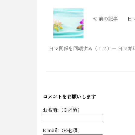
≪ 前の記事 日マ関係を
日マ関係を回顧する（１２）－ 日マ
コメントをお願いします
お名前:（※必須）
E-mail:（※必須）