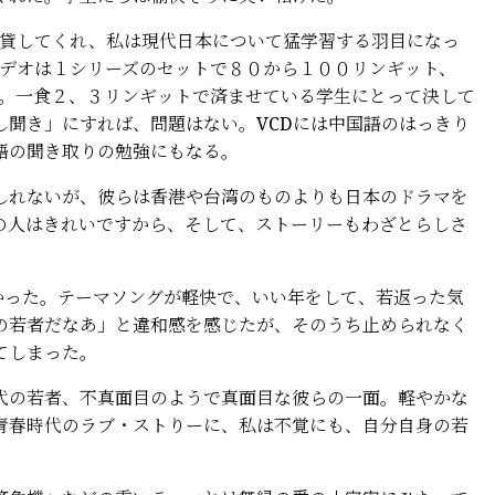
を貸してくれ、私は現代日本について猛学習する羽目になっ
ビデオは１シリーズのセットで８０から１００リンギット、
る。一食２、３リンギットで済ませている学生にとって決して
し聞き」にすれば、問題はない。VCDには中国語のはっきり
語の聞き取りの勉強にもなる。
れないが、彼らは香港や台湾のものよりも日本のドラマを
の人はきれいですから、そして、ストーリーもわざとらしさ
は面白かった。テーマソングが軽快で、いい年をして、若返った気
の若者だなあ」と違和感を感じたが、そのうち止められなく
てしまった。
の若者、不真面目のようで真面目な彼らの一面。軽やかな
青春時代のラブ・ストりーに、私は不覚にも、自分自身の若
。