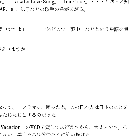
『LaLaLa Love Song』『true true』・・・と次々と知
MAP、酒井法子などの歌手の名があがる。
夢中ですよ」・・・一体どこで「夢中」などという単語を覚
とがありますか」
なって、「アラマッ、困ったわ。この日本人は日本のことを
はたじたじとするのだった。
acation』のVCDを貸してあげますから、大丈夫です。心
くれた。学生たちは愉快そうに笑い転げた。