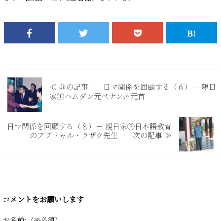
≪ 前の記事 日マ関係を回顧する（６）－ 親日
家①ハムダン元ペナン州元首
日マ関係を回顧する（８）－ 親日家③日本語教育
のアブドゥル・ラザク先生 次の記事 ≫
コメントをお願いします
お名前:（※必須）