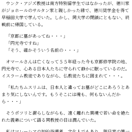
ウンク・アジズ教授は南方特別留学生ではなかったが、徳川家
がジョホールのサルタン家と親しかった縁で、徳川奨学金を得て
早稲田大学で学んでいた。しかし、同大学の閉鎖にともない、終
戦前に帰国している。
「京都に墓があってね・・・」
「円光寺ですね」
「そう、確かそういう名前の・・・」
オマールさんは亡くなって５５年経った今も京都修学院の地、
円光寺で、心ある日本人たちに守られて静かに眠っているのだ。
イスラーム教徒でありながら、仏教徒たちに囲まれて・・・。
「私たちムスリムは、日本人と違ってお墓がどこにあろうとあ
まり気にしないんです。もうそこには魂も、何もないんだか
ら・・・」
そうポツリと漏らしながらも、遠く離れた異境で若い命を絶た
れた義弟について語る同教授の目は潤んでいた。
私はマレーシアの知的指導者、文化人でもあり、親日家の第一