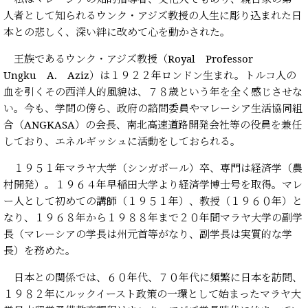
人者として知られるウンク・アジズ教授の人生に彫り込まれた日
本との悲しく、深い絆に改めて心を動かされた。
王族であるウンク・アジズ教授（Royal Professor
Ungku A. Aziz）は１９２２年ロンドン生まれ。トルコ人の
血を引くその西洋人的風貌は、７８歳という年を全く感じさせな
い。今も、学問の傍ら、政府の諮問委員やマレーシア生活協同組
合（ANGKASA）の会長、南北高速道路開発会社等の役員を兼任
しており、エネルギッシュに活動をしておられる。
１９５１年マラヤ大学（シンガポール）卒、専門は経済学（農
村開発）。１９６４年早稲田大学より経済学博士号を取得。マレ
ー人として初めての講師（１９５１年）、教授（１９６０年）と
なり、１９６８年から１９８８年まで２０年間マラヤ大学の副学
長（マレーシアの学長は州元首等がなり、副学長は実質的な学
長）を務めた。
日本との関係では、６０年代、７０年代に頻繁に日本を訪問、
１９８２年にルックイースト政策の一環として始まったマラヤ大