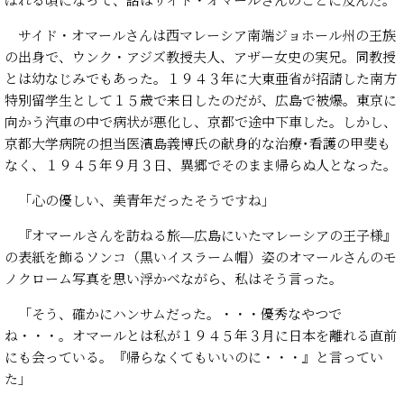
サイド・オマールさんは西マレーシア南端ジョホール州の王族
の出身で、ウンク・アジズ教授夫人、アザー女史の実兄。同教授
とは幼なじみでもあった。１９４３年に大東亜省が招請した南方
特別留学生として１５歳で来日したのだが、広島で被爆。東京に
向かう汽車の中で病状が悪化し、京都で途中下車した。しかし、
京都大学病院の担当医濱島義博氏の献身的な治療･看護の甲斐も
なく、１９４５年９月３日、異郷でそのまま帰らぬ人となった。
「心の優しい、美青年だったそうですね」
『オマールさんを訪ねる旅―広島にいたマレーシアの王子様』
の表紙を飾るソンコ（黒いイスラーム帽）姿のオマールさんのモ
ノクローム写真を思い浮かべながら、私はそう言った。
「そう、確かにハンサムだった。・・・優秀なやつで
ね・・・。オマールとは私が１９４５年３月に日本を離れる直前
にも会っている。『帰らなくてもいいのに・・・』と言ってい
た」