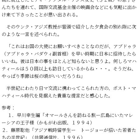
んたちを連れて、国際交流基金主催の映画会などにも気軽に出か
け来て下さったことが思い出される。
そのウンク・アジズ教授が冒頭で紹介した夕食会の別れ際に次
のような一言を述べられた。
「これはお国の大使にお願いすべきことなのだが、アブドゥラ
（アブドゥラ・バダウィ副首相）を早い時期に日本に招待したら
いいね。彼は日本の事をほとんど知らないと思うよ。何しろマハ
ティールは５０回以上も訪日しているからね・・・。そうだね、
やっぱり季節は桜の頃がいいだろうね」
半世紀にわたり日マ交流に携わってこられた方の、ポスト・マ
ハティール時代を見据えた貴重な提言だと感心した。
参考：
１．早川幸生編「オマールさんを訪ねる旅ー広島にいたマレ
ーシアの王子様（かもがわ出版、１９９４）
２．藤原聡他「アジア戦時留学生ー トージョーが招いた若者た
ちの半世紀」（共同通信社、１９９６）