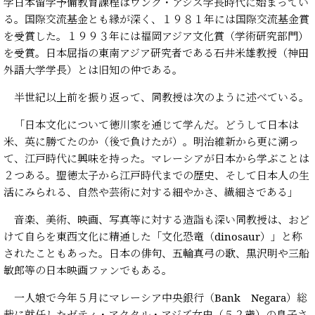
学日本留学予備教育課程はウンク・アジズ学長時代に始まってい
る。国際交流基金とも縁が深く、１９８１年には国際交流基金賞
を受賞した。１９９３年には福岡アジア文化賞（学術研究部門）
を受賞。日本屈指の東南アジア研究者である石井米雄教授（神田
外語大学学長）とは旧知の仲である。
半世紀以上前を振り返って、同教授は次のように述べている。
「日本文化について徳川家を通じて学んだ。どうして日本は
米、英に勝てたのか（後で負けたが）。明治維新から更に溯っ
て、江戸時代に興味を持った。マレーシアが日本から学ぶことは
２つある。聖徳太子から江戸時代までの歴史、そして日本人の生
活にみられる、自然や芸術に対する細やかさ、繊細さである」
音楽、美術、映画、写真等に対する造詣も深い同教授は、おど
けて自らを東西文化に精通した「文化恐竜（dinosaur）」と称
されたこともあった。日本の俳句、五輪真弓の歌、黒沢明や三船
敏郎等の日本映画ファンでもある。
一人娘で今年５月にマレーシア中央銀行（Bank Negara）総
裁に就任したゼティ・アクタル・アジズ女史（５２歳）の息子さ