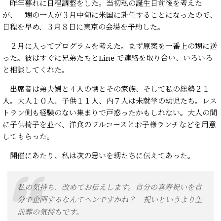
昨年暮れに日程調整をした。当初私の誕生日前後を考えた
が、 甥の一人が３月中旬に米国に赴任することになったので、
日程を早め、３月８日に東京の会場を予約した。
２月に入ってプログラムを考えた。まず原案を一番上の甥に送
った。彼はすぐに兄弟たちとLine で連絡を取り合い、いろいろ
と相談してくれた。
出席者は弟夫婦と４人の甥とその家族、そして私の総勢２１
人。大人１０人、子供１１人、内７人は未就学の幼児たち。レス
トラン側も経験のない集まりで戸惑ったかもしれない。大人の間
に子供椅子を並べ、洋食のフルコースとお子様ランチなどを用意
してもらった。
開催にあたり、私は次の思いを甥たちに伝えてあった。
私の気持ち、改めてお伝えします。自分の喜寿祝いを自
分で企画するなんてヘンですかね？ 祝いというより生
前葬の気持ちです。