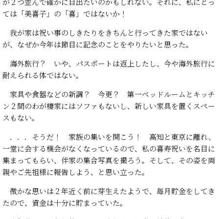
が２つ並んで確かに目出たいのかもしれない。それに、私にとっ
ては「美喜子」の「喜」ではないか！
我が家は祝い事のしきたりをきちんと行ってきた家ではない
が、なぜか今年は節目に記念のことをやりたいと思った。
海外旅行？ いや、パスポートは返上したし、今や海外旅行に
耐えられる体ではない。
家具や食器などの新調？ 今更？ 第一ベッドルームとキッチ
ン２間のわが棲家にはソファもないし、新しい家具を置くスペー
スもない。
．．．そうだ！ 家族の集いを開こう！ 高知と東京に離れ、
一堂に会する機会がなくなっているので、私の喜寿祝いを名目に
集まってもらい、伴家の集合写真を撮ろう。そして、その姿を両
親やご先祖様に報告しよう、と思い立った。
微かな思いは２年近く前に芽生えたようで、毎月貯金をしてき
たので、資金は十分に貯まっていた。