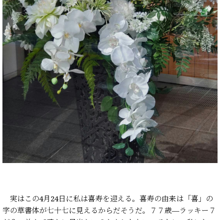
実はこの4月24日に私は喜寿を迎える。喜寿の由来は「喜」の
字の草書体が七十七に見えるからだそうだ。７７歳―ラッキー７