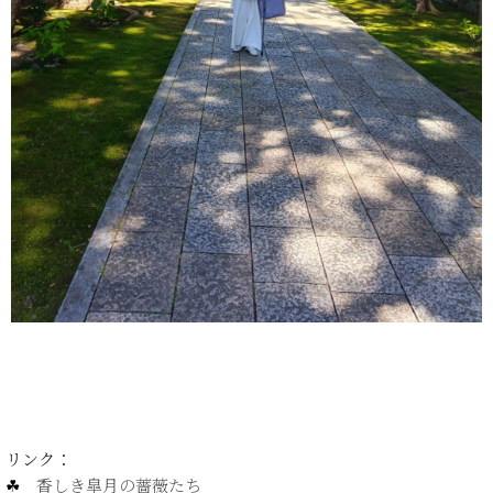
リンク：
☘
香しき皐月の薔薇たち