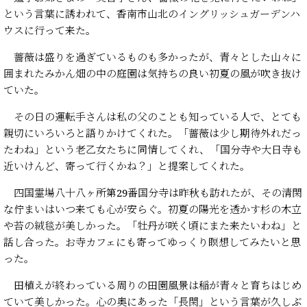
という言葉に誘われて、香南市山北のイングリッシュガーデンハ
ウスに行って来た。
薔薇は盛りを過ぎているものも多かったが、青々とした山々に
囲まれたみかん畑の中の庭園は気持ちの良い初夏の風が吹き抜け
ていた。
その日の運転手さんは私の父のことも知っている人で、とても
親切にいろいろと語りかけてくれた。「薔薇は少し期待外れだっ
たわね」という老乙女たちに同情してくれ、「国分寺や大日寺も
近いけんど、寄って行くかね？」と提案してくれた。
四国霊場八十八ヶ所第29番国分寺は昨秋も訪れたが、その清閑
な佇まいはいつ来ても心が安らぐ。初夏の陽光を透かす杉の木立
や苔の絨毯が美しかった。「牡丹が咲く頃にまた来たいわね」と
話し合った。お寺カフェにも寄ってゆっくり瞑想してみたいと思
った。
田植えが終わっている周りの田園風景は稲が青々と育ちはじめ
ていて美しかった。心の奥にあった「長閑」という言葉が久しぶ