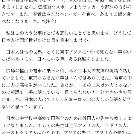
あまりしません。伝統的なスポーツよりサッカーや野球の方が好
きです。また、若者はみんなハンバガーを食べ、あまりご飯を食
べなくなりました。*(注２)
私はこのような事はとても悲しいことだと思います。どうして
日本人は西洋世界だけに目を集中しま すか。
日本人は他の世界、とくに東南アジアについて知らない事がい
っぱいあります。日本にいる時、ある経験をしました。
広島の福山で電車に乗った時、私と日本人の友達が英語で話し
ていました。東京ならそんな事はへんではありません。電車の中
に二人の高校生がいました。彼女が、「あの二人は外人じゃない
のに英語で上手に話している。信じられない！」と大きい声で言
いました。日本の人はアメリカかヨーロッパの人しか英語を話さ
ないと思っています。
日本の中学校や高校で国際化のために外国人の先生も教えるよ
うになりました。でもその先生は全部アメリカ人、イギリス人、
オーストラリア人ばかりです。アジアの先生、アフリカの先生は