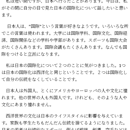
私は短い間ですが、日本へ行ったことがあります。今日は、私
がその間に自分の目で見た日本の国際化について話したいと思い
ます。
日本人は、”国際”という言葉が好きなようです。いろいろな所
でこの言葉は使われます。大学には国際学科、国際文化、国際経
済、国際関係などの学科や学部があります。スポーツも国際大会
がたくさんあります。国際会議もたくさんあります。なんでも国
際をつけると立派になります。
私は日本の国際化について２つのことに気がつきました。1つ
は日本の国際化は西洋化と同じということです。２つは国際化し
て自分の伝統をなくしていることです。
日本人は外国人、とくにアメリカやヨーロッパの人や文化に憧
れます。他の世界の人も外国人です。けれども、そのような人や
文化にあまり憧れません。
西洋世界の文化は日本のライフスタイルに影響を与えていま
す。家族も学生たちもだんだん伝統を捨てるようになりました。
日本の若者は伝統的なスポーツ、例えば相撲、剣道、空手などは