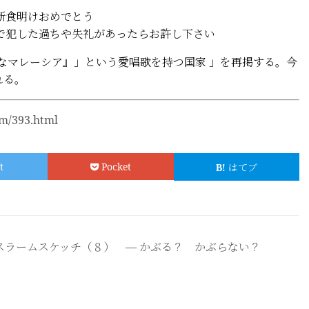
でとう
した過ちや失礼があったらお許し下さい
なマレーシア』」という愛唱歌を持つ国家 」を再掲する。今
れる。
om/393.html
t
Pocket
はてブ
スラームスケッチ（８） ― かぶる？ かぶらない？